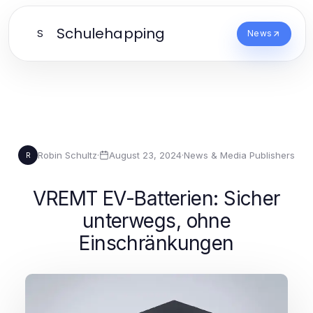
Schulehapping
S
News
Robin Schultz
·
August 23, 2024
·
News & Media Publishers
R
VREMT EV-Batterien: Sicher
unterwegs, ohne
Einschränkungen