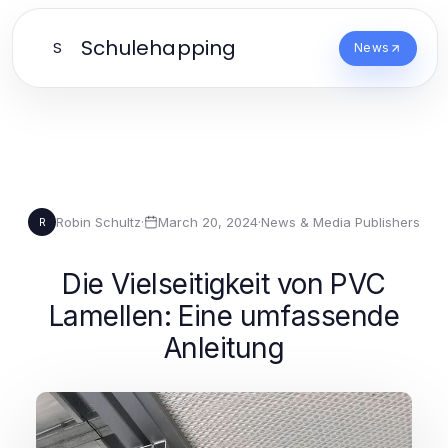
Schulehapping
S
News
Robin Schultz
·
March 20, 2024
·
News & Media Publishers
R
Die Vielseitigkeit von PVC
Lamellen: Eine umfassende
Anleitung