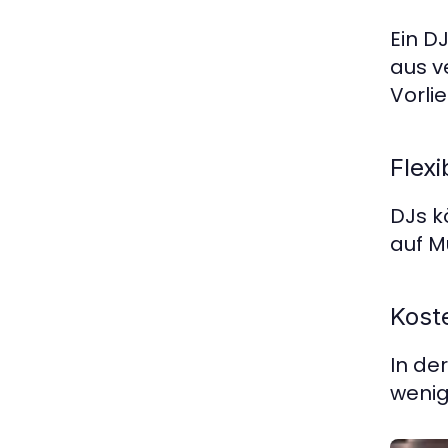
Ein D
aus v
Vorli
Flexi
DJs k
auf M
Koste
In de
wenig