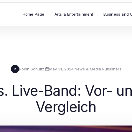
Home Page
Arts & Entertainment
Business and 
Robin Schultz
·
May 31, 2024
·
News & Media Publishers
R
. Live-Band: Vor- u
Vergleich