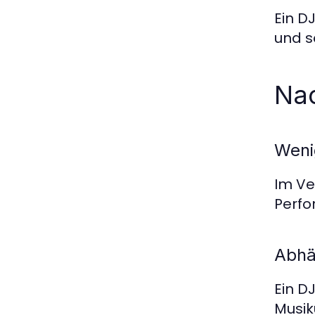
Ein D
und s
Nac
Weni
Im Ve
Perfo
Abhä
Ein D
Musik