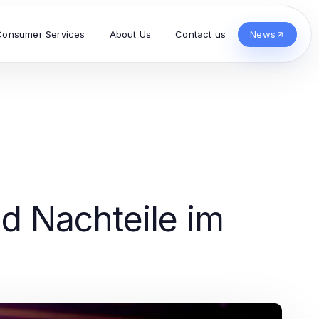
Consumer Services
About Us
Contact us
News
nd Nachteile im