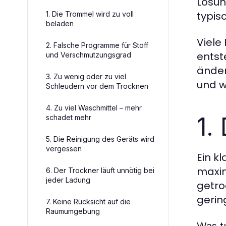
Lösun
typis
1. Die Trommel wird zu voll
beladen
Viele
2. Falsche Programme für Stoff
entst
und Verschmutzungsgrad
änder
3. Zu wenig oder zu viel
und w
Schleudern vor dem Trocknen
4. Zu viel Waschmittel – mehr
1.
schadet mehr
5. Die Reinigung des Geräts wird
vergessen
Ein k
maxim
6. Der Trockner läuft unnötig bei
jeder Ladung
getro
gering
7. Keine Rücksicht auf die
Raumumgebung