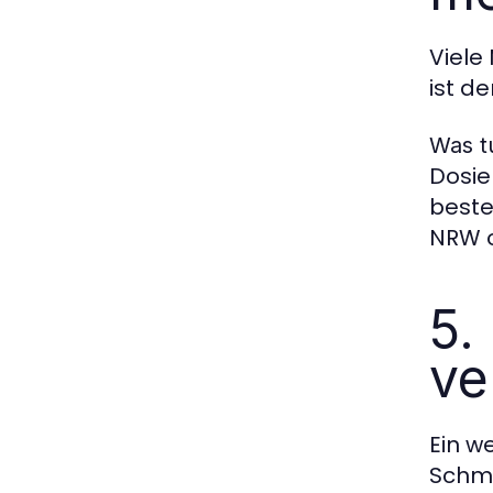
Viele
ist d
Was t
Dosie
beste
NRW o
5.
ve
Ein w
Schmu