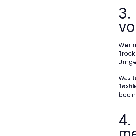
3.
vo
Wer m
Trock
Umgek
Was t
Texti
beein
4.
m