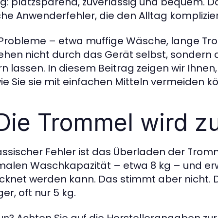
g: platzsparend, zuverlässig und bequem. Do
che Anwenderfehler, die den Alltag komplizie
 Probleme – etwa muffige Wäsche, lange Tr
ehen nicht durch das Gerät selbst, sondern d
n lassen. In diesem Beitrag zeigen wir Ihnen
ie Sie sie mit einfachen Mitteln vermeiden k
 Die Trommel wird zu
lassischer Fehler ist das Überladen der Tromm
alen Waschkapazität – etwa 8 kg – und er
cknet werden kann. Das stimmt aber nicht. Di
er, oft nur 5 kg.