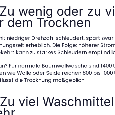
 Zu wenig oder zu v
r dem Trocknen
it niedriger Drehzahl schleudert, spart zwar
nungszeit erheblich. Die Folge: höherer St
ehrt kann zu starkes Schleudern empfindli
Für normale Baumwollwäsche sind 1400 U
un?
lien wie Wolle oder Seide reichen 800 bis 10
flusst die Trocknung maßgeblich.
 Zu viel Waschmitte
ehr