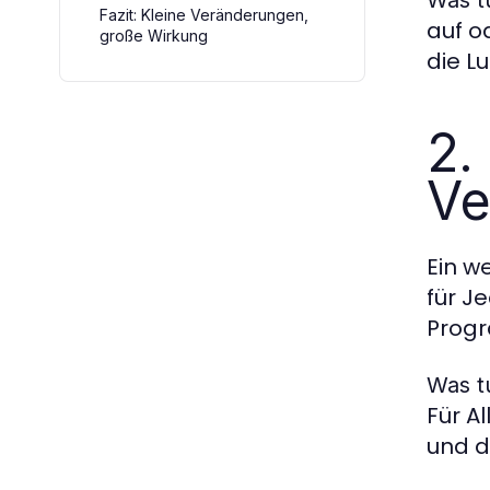
Was t
Fazit: Kleine Veränderungen,
auf o
große Wirkung
die L
2.
Ve
Ein w
für J
Progr
Was t
Für A
und d