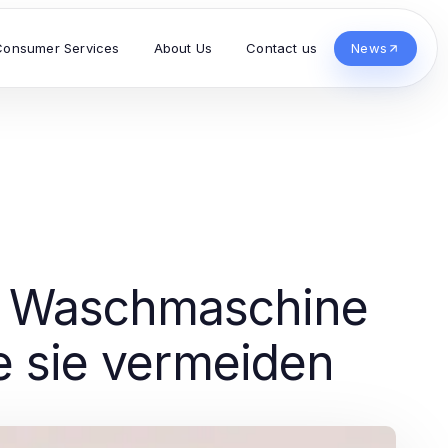
Consumer Services
About Us
Contact us
News
er Waschmaschine
e sie vermeiden