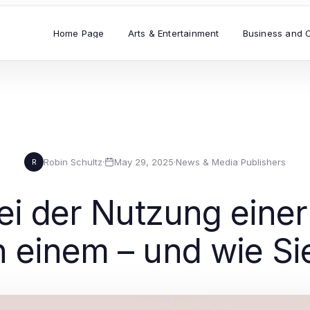
Home Page
Arts & Entertainment
Business and 
Robin Schultz
·
May 29, 2025
·
News & Media Publishers
R
bei der Nutzung ein
n einem – und wie Si