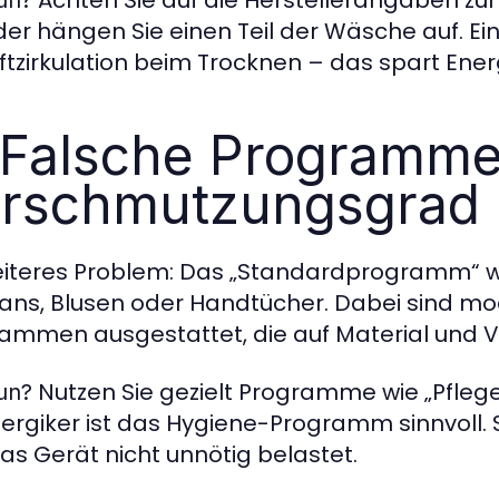
Achten Sie auf die Herstellerangaben zu
un?
der hängen Sie einen Teil der Wäsche auf. Ei
uftzirkulation beim Trocknen – das spart Energ
 Falsche Programme 
rschmutzungsgrad
eiteres Problem: Das „Standardprogramm“ w
eans, Blusen oder Handtücher. Dabei sind mo
ammen ausgestattet, die auf Material und 
Nutzen Sie gezielt Programme wie „Pflege
un?
llergiker ist das Hygiene-Programm sinnvoll. 
as Gerät nicht unnötig belastet.