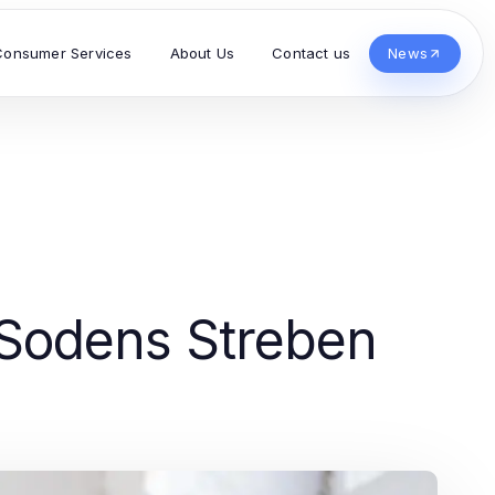
Consumer Services
About Us
Contact us
News
 Sodens Streben