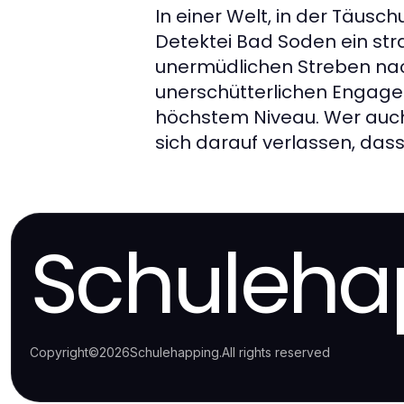
In einer Welt, in der Täusc
Detektei Bad Soden ein str
unermüdlichen Streben nach
unerschütterlichen Engagem
höchstem Niveau. Wer auch 
sich darauf verlassen, dass
Schuleha
Copyright
©
2026
Schulehapping
.
All rights reserved