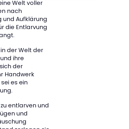
ine Welt voller
ben nach
ng und Aufklärung
r die Entlarvung
angt.
in der Welt der
 und ihre
sich der
ihr Handwerk
sei es ein
ung.
 zu entlarven und
 Lügen und
Täuschung