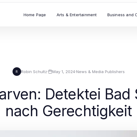
Home Page
Arts & Entertainment
Business and 
Robin Schultz
·
May 1, 2024
·
News & Media Publishers
R
arven: Detektei Bad
nach Gerechtigkeit