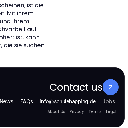
cheinen, ist die
t. Mit ihrem
 und ihrem
tivarbeit auf
iert ist, kann
, die sie suchen.
Contact us
News
FAQs
Jobs
info
@
schulehapping.de
About Us
Privacy
Terms
Legal