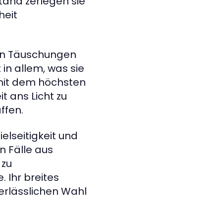
tand zerlegen sie
heit
von Täuschungen
 in allem, was sie
s mit dem höchsten
it ans Licht zu
ffen.
elseitigkeit und
n Fälle aus
 zu
 Ihr breites
verlässlichen Wahl