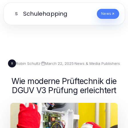
Schulehapping
S
News
Robin Schultz
·
March 22, 2025
·
News & Media Publishers
R
Wie moderne Prüftechnik die
DGUV V3 Prüfung erleichtert