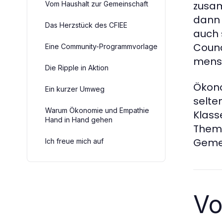
zusam
Vom Haushalt zur Gemeinschaft
dann 
Das Herzstück des CFIEE
auch 
Counc
Eine Community-Programmvorlage
mensc
Die Ripple in Aktion
Ökono
Ein kurzer Umweg
selte
Warum Ökonomie und Empathie
Klass
Hand in Hand gehen
Thema
Gemei
Ich freue mich auf
Vo