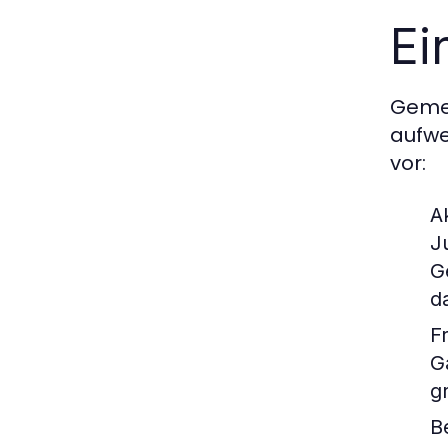
Ei
Gemei
aufwe
vor:
Ak
J
G
d
Fr
G
g
B