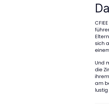
Da
CFIEE 
führe
Elter
sich 
einem
Und m
die Z
ihrem
am be
lustig 