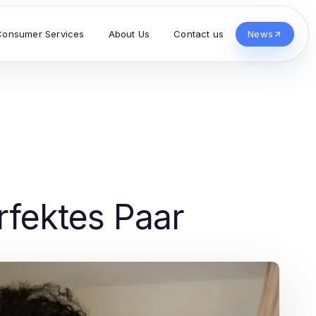
Consumer Services
About Us
Contact us
News
rfektes Paar