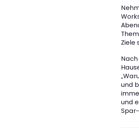
Nehme
Works
Abend
Theme
Ziele 
Nach 
Hause
„Waru
und b
immer
und e
Spar-